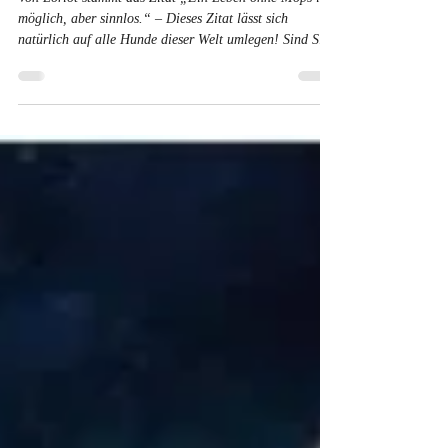
26. Apr. 2025
3 Min. Lesezeit
Und dann kam Amy
Von Loriot stammt das Zitat „Ein Leben ohne Mops ist
möglich, aber sinnlos.“ – Dieses Zitat lässt sich
natürlich auf alle Hunde dieser Welt umlegen! Sind Sie
ein Hundemensch? Hundemenschen verstehen sich ohne
Worte. Du erkennst sie daran, dass sie deinen Hund mit
diesem gewissen Blick und Leuchten in den Augen
ansehen, wenn du ihnen auf der Straße begegnest. Du
erkennst sie daran, dass sie sich trotz schicker Kleidung
zu deinem Hundekind niederknien, um es ausgiebig zu