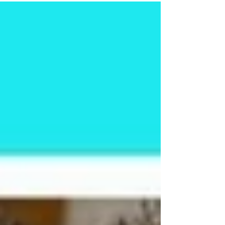
„Pusteblume“ einen weiteren Raum öffnen. Ich schreibe
nämlich nicht nur über das Leben – ich SCHREIBE im
Leben, während ich lebe, um mein vollgepacktes Leben
drumherum. Neben meinem Brotjob, in meiner privaten
Zeit.