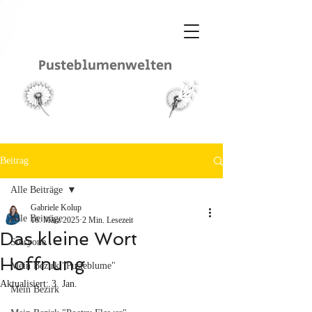
Pusteblumenwelten
Beitrag
Alle Beiträge
Gabriele Kolup
Alle Beiträge
16. März 2025
2 Min. Lesezeit
Das kleine Wort
Storyone
Hoffnung
Mein Bezirk "Pusteblume"
Aktualisiert:
3. Jan.
Mein Bezirk