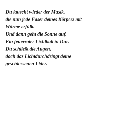
Du lauscht wieder der Musik,
die nun jede Faser deines Körpers mit 
Wärme erfüllt.
Und dann geht die Sonne auf.
Ein feuerroter Lichtball in Dur.
Du schließt die Augen, 
doch das Lichtdurchdringt deine 
geschlossenen Lider.
Es
 ist das Licht der Erkenntnis.
Und plötzlich ist es da.
Das Wort,
nach dem du die ganze Zeit über gesucht 
hast.
Das Wort,
das die Menschheit seit jeher am Leben 
hält.
Das Wort,