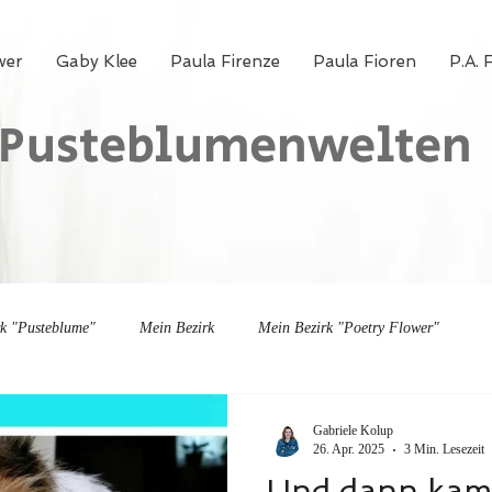
wer
Gaby Klee
Paula Firenze
Paula Fioren
P.A. 
Pusteblumenwelten
rk "Pusteblume"
Mein Bezirk
Mein Bezirk "Poetry Flower"
Gabriele Kolup
26. Apr. 2025
3 Min. Lesezeit
Und dann kam