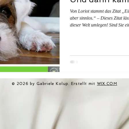
Von Loriot stammt das Zitat „E
aber sinnlos.“ – Dieses Zitat läs
dieser Welt umlegen! Sind Sie ein Hundemensch?
Hundemenschen verstehen sich o
daran, dass sie deinen Hund mi
Leuchten in den Augen ansehen,
begegnest. Du erkennst sie daran,
Kleidung zu deinem Hundekind n
© 2026 by Gabriele Kolup. Erstellt mit
WIX.COM