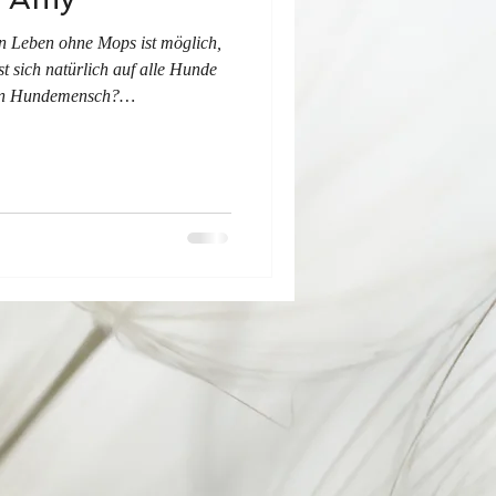
in Leben ohne Mops ist möglich,
st sich natürlich auf alle Hunde
hne Worte. Du erkennst sie
t diesem gewissen Blick und
 wenn du ihnen auf der Straße
 dass sie sich trotz schicker
iederknien, um es ausgiebig zu