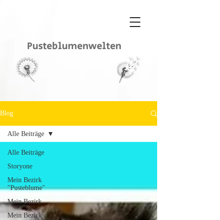
Pusteblumenwelten
Blog
Alle Beiträge
Alle Beiträge
Storyone
Mein Bezirk
"Pusteblume"
Mein Bezirk
Mein Bezirk