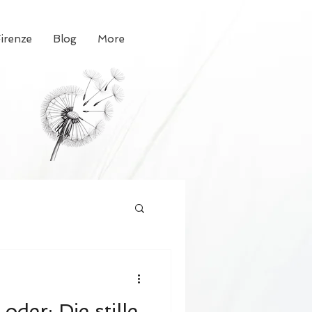
Firenze
Blog
More
der: Die stille