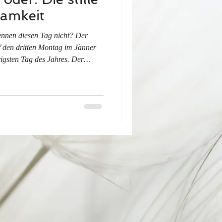
amkeit
nen diesen Tag nicht? Der
f den dritten Montag im Jänner
gsten Tag des Jahres. Der
timmungsmäßig auf. Auch wenn
war, die Tage kurz, die Arbeit
sstimmung, die sich wie eine
re Seele legte.