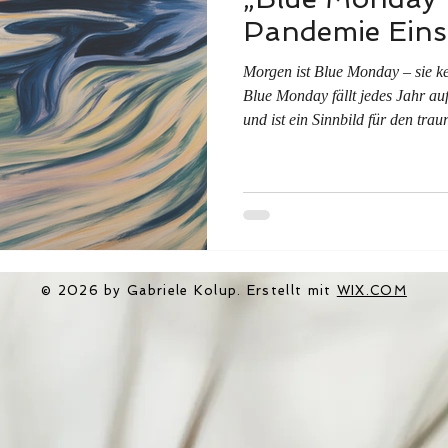
Pandemie Eins
Morgen ist Blue Monday – sie ken
Blue Monday fällt jedes Jahr au
und ist ein Sinnbild für den trauri
Dezember fing viele von uns s
das Wetter kalt und ungemütlich 
stressig – da war die Weihnacht
warme, flauschige Jacke um unse
© 2026 by Gabriele Kolup. Erstellt mit
WIX.COM