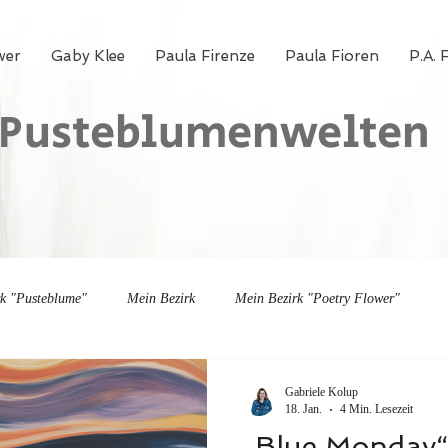
wer
Gaby Klee
Paula Firenze
Paula Fioren
P.A. 
Pusteblumenwelten
rk "Pusteblume"
Mein Bezirk
Mein Bezirk "Poetry Flower"
Gabriele Kolup
18. Jan.
4 Min. Lesezeit
„Blue Monday“ o