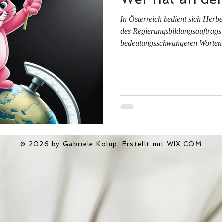
In Österreich bedient sich Herb
des Regierungsbildungsauftrags
bedeutungsschwangeren Worten „
komm wieder, keine Frage“ und 
ehrliche Lösung. In den USA arbeiten Elon Musk und Donald
Trump beständig weiter am Umb
Verschiebung von Grenzen und d
Sinne.
© 2026 by Gabriele Kolup. Erstellt mit
WIX.COM