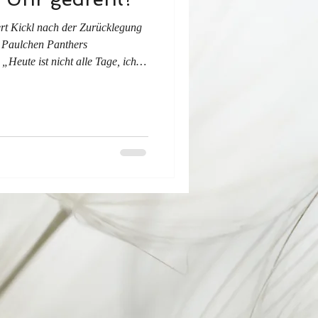
ert Kickl nach der Zurücklegung
 Paulchen Panthers
Heute ist nicht alle Tage, ich
sieht in Neuwahlen die einzig
au des Staatsapparates und der
ies nicht nur im geografischen