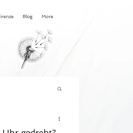
Firenze
Blog
More
 Uhr gedreht?