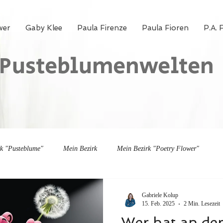
wer
Gaby Klee
Paula Firenze
Paula Fioren
P.A. 
Pusteblumenwelten
rk "Pusteblume"
Mein Bezirk
Mein Bezirk "Poetry Flower"
Gabriele Kolup
15. Feb. 2025
2 Min. Lesezeit
Wer hat an der