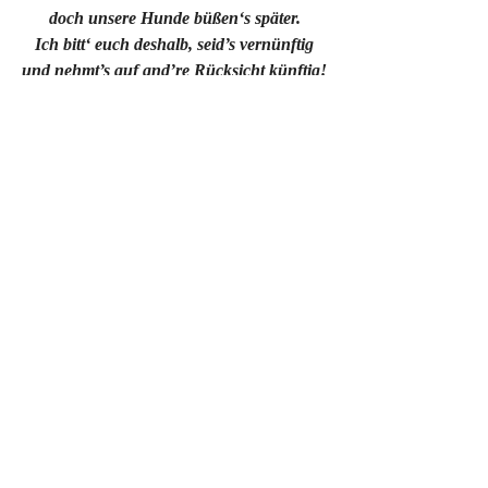
doch unsere Hunde büßen‘s später.
Ich bitt‘ euch deshalb, seid’s vernünftig
und nehmt’s auf and’re Rücksicht künftig!
https://www.youtube.com/watch?
v=DTpMYs4xYqw&t=1s
Pusteblume
Hund
Sackerl fürs Gackerl
Mein Bezirk "Pusteblume"