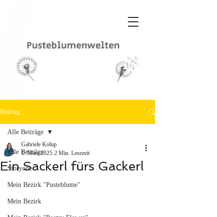
Pusteblumenwelten
Beitrag
Alle Beiträge
Gabriele Kolup
Alle Beiträge
1. März 2025
2 Min. Lesezeit
Ein Sackerl fürs Gackerl
Storyone
Mein Bezirk "Pusteblume"
Mein Bezirk