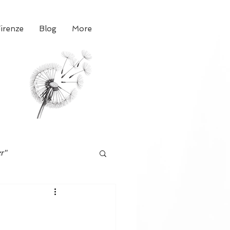
Firenze
Blog
More
er"