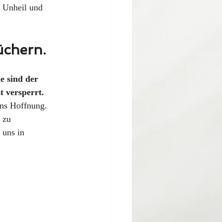
r Unheil und 
üchern.
e sind der 
t versperrt.
uns Hoffnung. 
 zu 
 uns in 