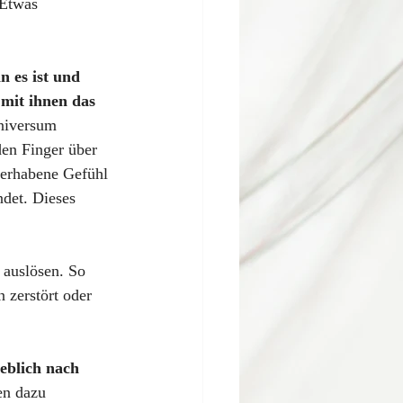
 Etwas 
 es ist und 
mit ihnen das 
Universum 
den Finger über 
s erhabene Gefühl 
det. Dieses 
 auslösen. So 
zerstört oder 
eblich nach 
n dazu 