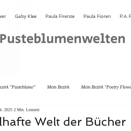
wer
Gaby Klee
Paula Firenze
Paula Fioren
P.A. 
Pusteblumenwelten
ezirk "Pusteblume"
Mein Bezirk
Mein Bezirk "Poetry Flow
b. 2025
2 Min. Lesezeit
lhafte Welt der Bücher