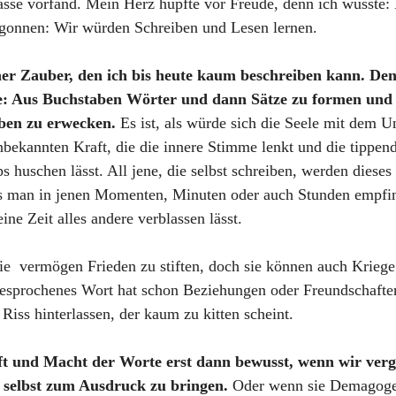
asse vorfand. Mein Herz hüpfte vor Freude, denn ich wusste:
gonnen: Wir würden Schreiben und Lesen lernen.
er Zauber, den ich bis heute kaum beschreiben kann. Denn
e: Aus Buchstaben Wörter und dann Sätze zu formen und 
ben zu erwecken. 
Es ist, als würde sich die Seele mit dem 
nbekannten Kraft, die die innere Stimme lenkt und die tippen
ps huschen lässt. All jene, die selbst schreiben, werden diese
s man in jenen Momenten, Minuten oder auch Stunden empfin
ine Zeit alles andere verblassen lässt.
ie  vermögen Frieden zu stiften, doch sie können auch Kriege
sprochenes Wort hat schon Beziehungen oder Freundschaften 
Riss hinterlassen, der kaum zu kitten scheint.
ft und Macht der Worte erst dann bewusst, wenn wir verg
 selbst zum Ausdruck zu bringen. 
Oder wenn sie Demagoge